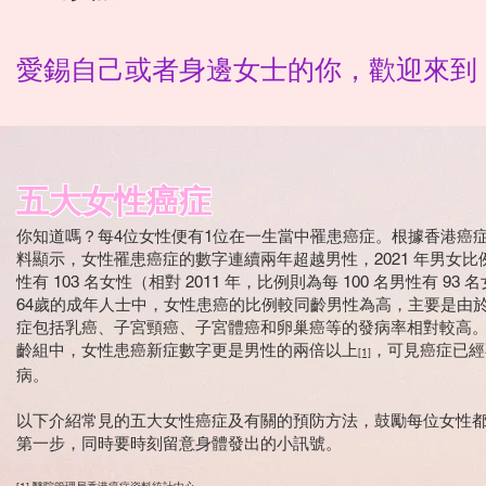
愛錫自己或者身邊女士的你，歡迎來到《
五大女性癌症
你知道嗎？每4位女性便有1位在一生當中罹患癌症。根據香港癌
料顯示，女性罹患癌症的數字連續兩年超越男性，2021 年男女比例為
性有 103 名女性（相對 2011 年，比例則為每 100 名男性有 93 名
64歲的成年人士中，女性患癌的比例較同齡男性為高，主要是由
症包括乳癌、子宮頸癌、子宮體癌和卵巢癌等的發病率相對較高。而
齡組中，女性患癌新症數字更是男性的兩倍以上
，可見癌症已經
[1]
病。
以下介紹常見的五大女性癌症及有關的預防方法，鼓
勵每位女性
第一步，同時要時刻留意身體發出的
小訊號。