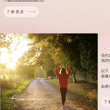
[1]
醫院管理局香港癌症資料統計中心
了解更多
女
現代
我們
以下
腺健
如果
了