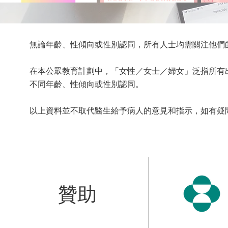
無論年齡、性傾向或性別認同，所有人士均需關注他們
在本公眾教育計劃中，「女性／女士／婦女」泛指所有出生時被指定女
不同年齡、性傾向或性別認同。
以上資料並不取代醫生給予病人的意見和指示，如有疑
贊助