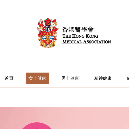
首頁
女士健康
男士健康
精神健康