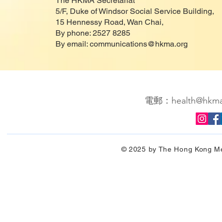
The HKMA Secretariat
5/F, Duke of Windsor Social Service Building,
15 Hennessy Road, Wan Chai,
By phone: 2527 8285
By email:
communications@hkma.org
電郵：
health@hkma
© 2025 by The Hong Kong Me